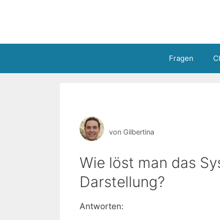
Zum
Inhalt
springen
Fragen
C
von
Gilbertina
Wie löst man das S
Darstellung?
Antworten: