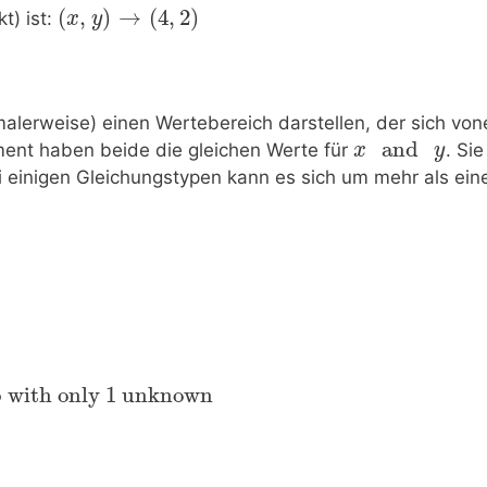
(
,
)
→
(
4
,
2
)
t) ist:
x
y
malerweise) einen Wertebereich darstellen, der sich von
 and 
ment haben beide die gleichen Werte für
. Si
x
y
i einigen Gleichungstypen kann es sich um mehr als ei
p with only 1 unknown