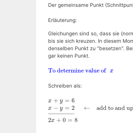
Der gemeinsame Punkt (Schnittpunk
Erläuterung:
Gleichungen sind so, dass sie (nor
bis sie sich kreuzen. In diesem Mo
denselben Punkt zu "besetzen". Be
gar keinen Punkt.
To determine value of 
x
Schreiben als:
+
=
6
x
y
−
=
2
←
 add to and u
x
y
−
−−−−−−−
−
2
+
0
=
8
x