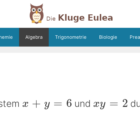
hemie
Algebra
Trigonometrie
Biologie
Prea
+
=
6
=
2
ystem
und
du
x
y
x
y