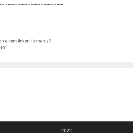
~~~~~~~~~~~~~~~~~~~~
on einem linken Humerus?
fen?
2022