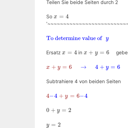
Teilen Sie beide Seiten durch 2
=
4
So
x
'~~~~~~~~~~~~~~~~~~~~~~~~~
To determine value of 
y
=
4
+
=
6
Ersatz
in
gebe
x
x
y
+
=
6
→
4
+
=
6
x
y
y
Subtrahiere 4 von beiden Seiten
4
−
4
+
=
6
−
4
y
0
+
=
2
y
=
2
y