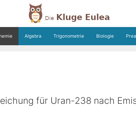
hemie
Algebra
Trigonometrie
Biologie
Prea
gleichung für Uran-238 nach Emi