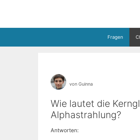
Zum
Inhalt
springen
Fragen
C
von
Guinna
Wie lautet die Kern
Alphastrahlung?
Antworten: