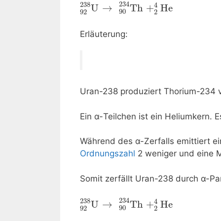
234
238
4
U
→
Th
+
He
l
90
92
2
Erläuterung:
Uran-238 produziert Thorium-234
Ein α-Teilchen ist ein Heliumkern.
Während des α-Zerfalls emittiert ei
Ordnungszahl
2 weniger und eine 
Somit zerfällt Uran-238 durch α-P
234
238
4
U
→
Th
+
He
l
90
92
2