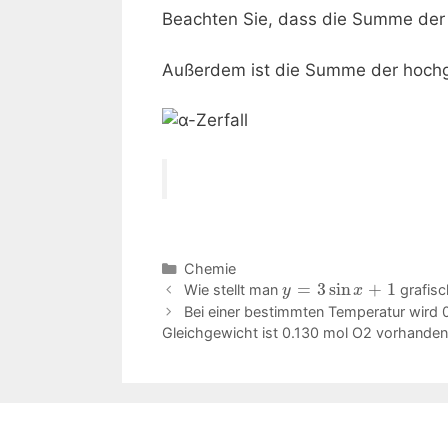
Beachten Sie, dass die Summe der I
Außerdem ist die Summe der hochges
Kategorien
Chemie
=
3
sin
+
1
Beitrags-
Wie stellt man
grafisc
y
x
Navigation
Bei einer bestimmten Temperatur wird 
Gleichgewicht ist 0.130 mol O2 vorhanden