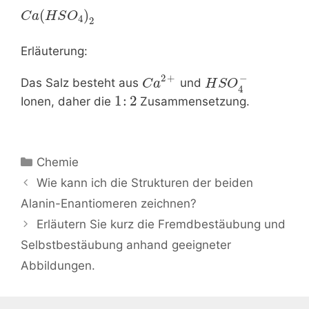
(
)
C
a
H
S
O
4
2
Erläuterung:
−
2
+
Das Salz besteht aus
und
C
a
H
S
O
4
1
:
2
Ionen, daher die
Zusammensetzung.
Kategorien
Chemie
Beitrags-
Wie kann ich die Strukturen der beiden
Navigation
Alanin-Enantiomeren zeichnen?
Erläutern Sie kurz die Fremdbestäubung und
Selbstbestäubung anhand geeigneter
Abbildungen.