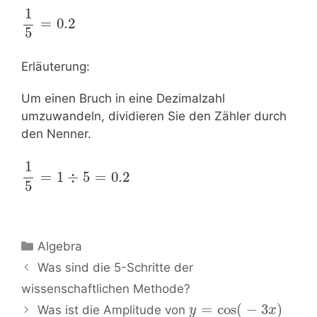
1
=
0.2
5
Erläuterung:
Um einen Bruch in eine Dezimalzahl
umzuwandeln, dividieren Sie den Zähler durch
den Nenner.
1
=
1
÷
5
=
0.2
5
Kategorien
Algebra
Beitrags-
Was sind die 5-Schritte der
Navigation
wissenschaftlichen Methode?
=
cos
(
−
3
)
Was ist die Amplitude von
y
x