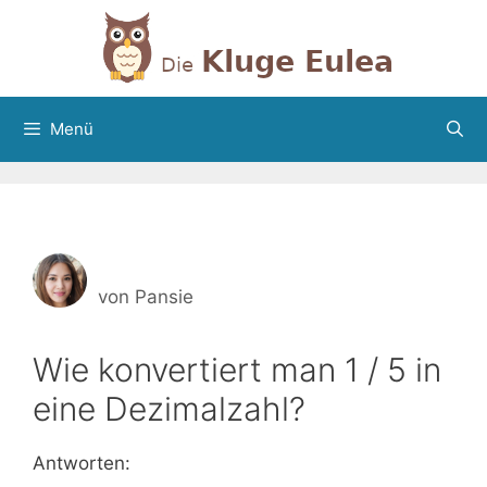
Zum
Inhalt
springen
Menü
von
Pansie
Wie konvertiert man 1 / 5 in
eine Dezimalzahl?
Antworten: