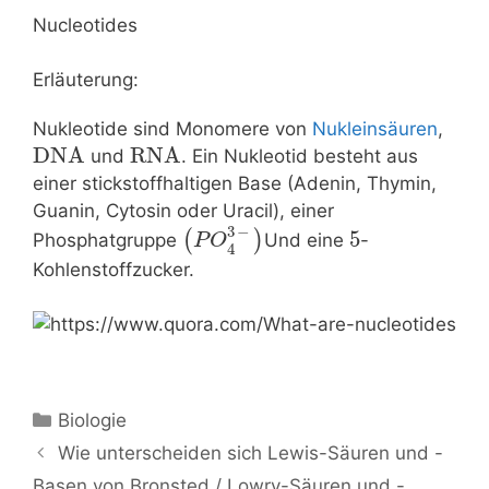
Nucleotides
Erläuterung:
Nukleotide sind Monomere von
Nukleinsäuren
,
DNA
RNA
und
. Ein Nukleotid besteht aus
einer stickstoffhaltigen Base (Adenin, Thymin,
Guanin, Cytosin oder Uracil), einer
3
−
5
(
)
Phosphatgruppe
Und eine
-
P
O
4
Kohlenstoffzucker.
Kategorien
Biologie
Beitrags-
Wie unterscheiden sich Lewis-Säuren und -
Navigation
Basen von Bronsted / Lowry-Säuren und -