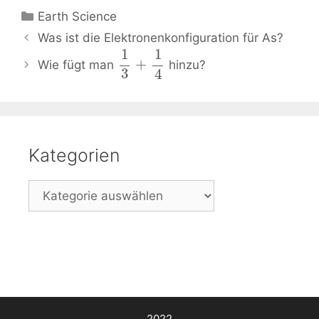
Kategorien
Earth Science
Beitrags-
Was ist die Elektronenkonfiguration für As?
Navigation
1
1
+
Wie fügt man
hinzu?
3
4
Kategorien
Kategorien
2022