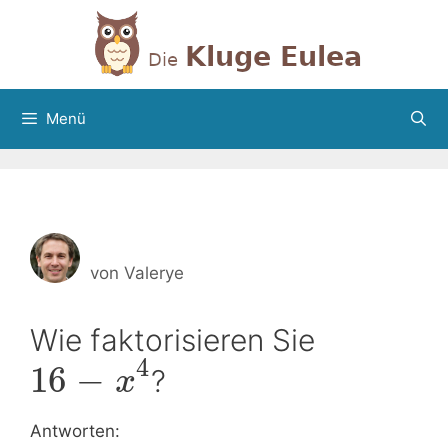
Zum
Inhalt
springen
Menü
von
Valerye
Wie faktorisieren Sie
4
16
−
?
x
Antworten: