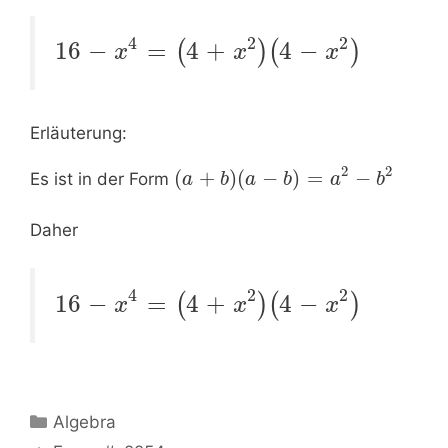
4
2
2
16
−
=
4
+
4
−
(
)
(
)
x
x
x
Erläuterung:
2
2
(
+
)
(
−
)
=
−
Es ist in der Form
a
b
a
b
a
b
Daher
4
2
2
16
−
=
4
+
4
−
(
)
(
)
x
x
x
Kategorien
Algebra