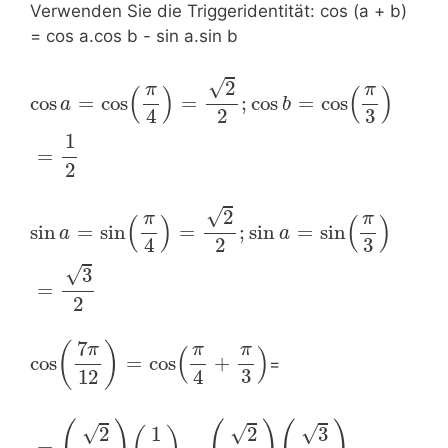
Verwenden Sie die Triggeridentität: cos (a + b)
= cos a.cos b - sin a.sin b
√
2
π
π
(
)
(
)
cos
=
cos
=
;
cos
=
cos
a
b
3
4
2
1
=
2
√
2
π
π
(
)
(
)
sin
=
sin
=
;
sin
=
sin
a
a
3
4
2
√
3
=
2
7
(
)
π
π
π
(
)
cos
=
cos
+
=
3
12
4
√
√
√
1
2
2
3