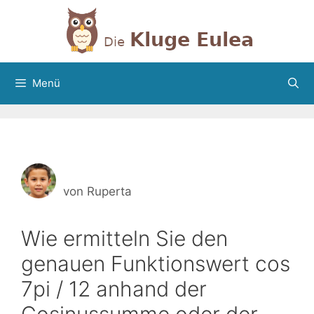
Zum
Inhalt
springen
Menü
von
Ruperta
Wie ermitteln Sie den
genauen Funktionswert cos
7pi / 12 anhand der
Cosinussumme oder der