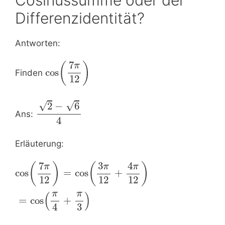
Differenzidentität?
Antworten:
7
(
)
π
cos
Finden
12
√
√
2
−
6
Ans:
4
Erläuterung:
4
7
3
(
)
(
)
π
π
π
cos
=
cos
+
12
12
12
π
π
(
)
=
cos
+
3
4