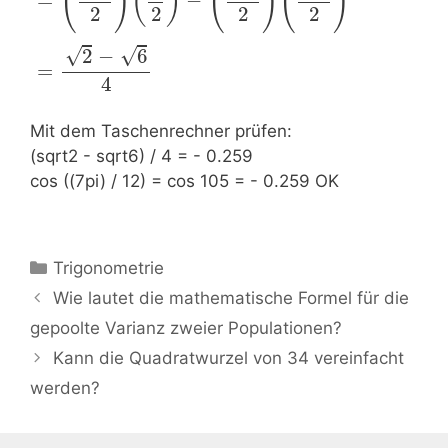
(
)
(
)
(
)
(
)
=
−
2
2
2
2
√
√
2
−
6
=
4
Mit dem Taschenrechner prüfen:
(sqrt2 - sqrt6) / 4 = - 0.259
cos ((7pi) / 12) = cos 105 = - 0.259 OK
Kategorien
Trigonometrie
Beitrags-
Wie lautet die mathematische Formel für die
Navigation
gepoolte Varianz zweier Populationen?
Kann die Quadratwurzel von 34 vereinfacht
werden?