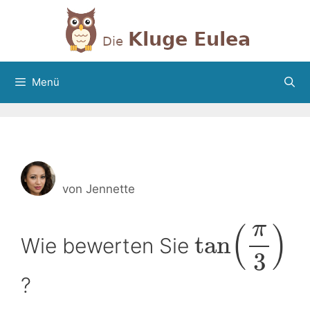
Zum
Inhalt
springen
Menü
von
Jennette
π
(
)
tan
Wie bewerten Sie
3
?