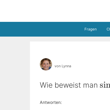
Zum
Inhalt
springen
Fragen
C
von
Lynna
si
Wie beweist man
Antworten: