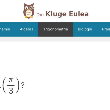
hemie
Algebra
Trigonometrie
Biologie
Prea
π
(
)
n
?
3