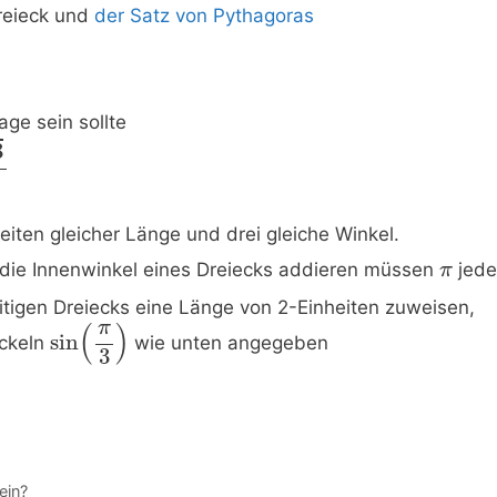
Dreieck und
der Satz von Pythagoras
ge sein sollte
3
Seiten gleicher Länge und drei gleiche Winkel.
h die Innenwinkel eines Dreiecks addieren müssen
jede
π
eitigen Dreiecks eine Länge von 2-Einheiten zuweisen,
π
(
)
sin
ickeln
wie unten angegeben
3
ein?