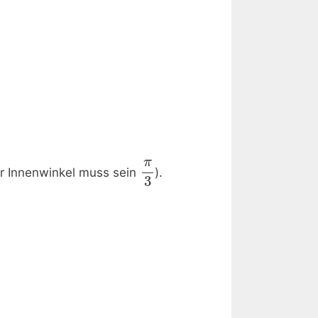
π
r Innenwinkel muss sein
).
3