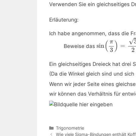
Verwenden Sie ein gleichseitiges 
Erläuterung:
Ich habe angenommen, dass die Fra
√
π
(
)
XXX
sin
=
Beweise das
3
2
Ein gleichseitiges Dreieck hat drei 
(Da die Winkel gleich sind und sic
Wenn wir jeder Seite eines gleichs
wir können das Verhältnis für entw
Kategorien
Trigonometrie
Beitrags-
Wie viele Sigma-Bindungen enthält Koff