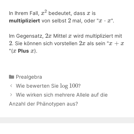
2
In Ihrem Fall,
bedeutet, dass
is
x
x
2
⋅
multipliziert
von selbst
mal, oder "
".
x
x
2
Im Gegensatz,
Mittel
wird multipliziert mit
x
x
2
2
+
. Sie können sich vorstellen
als sein "
x
x
x
"(
Plus
).
x
x
Kategorien
Prealgebra
Beitrags-
log
100
Wie bewerten Sie
?
Navigation
Wie wirken sich mehrere Allele auf die
Anzahl der Phänotypen aus?