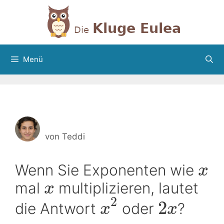
Zum
Inhalt
springen
Menü
von
Teddi
Wenn Sie Exponenten wie
x
mal
multiplizieren, lautet
x
2
2
die Antwort
oder
?
x
x