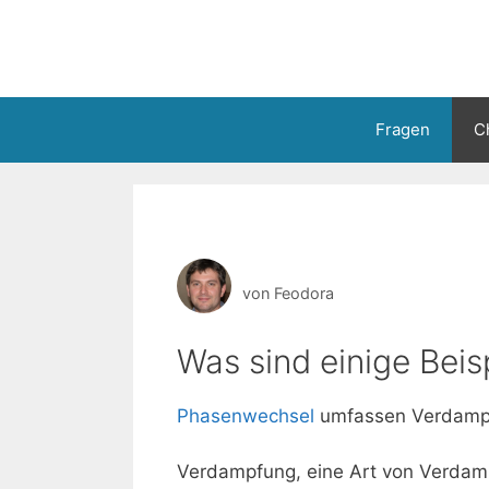
Zum
Inhalt
springen
Fragen
C
von
Feodora
Was sind einige Bei
Phasenwechsel
umfassen Verdampfu
Verdampfung, eine Art von Verdampfu