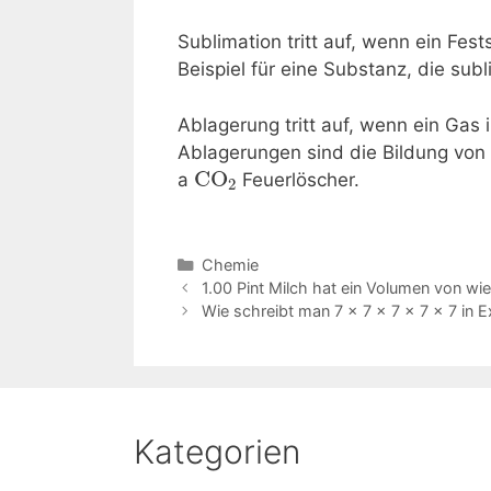
Sublimation tritt auf, wenn ein Fes
Beispiel für eine Substanz, die sub
Ablagerung tritt auf, wenn ein Gas 
Ablagerungen sind die Bildung von
CO
a
Feuerlöscher.
2
Kategorien
Chemie
Beitrags-
1.00 Pint Milch hat ein Volumen von wie v
Navigation
Wie schreibt man 7 × 7 × 7 × 7 × 7 in 
Kategorien