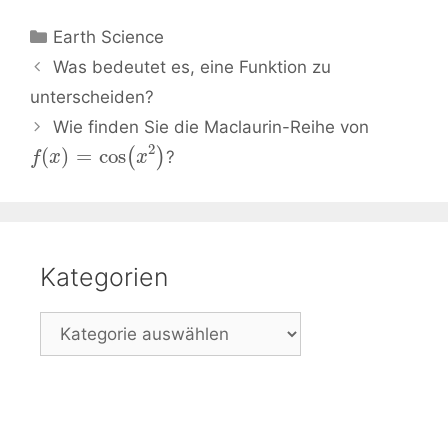
Kategorien
Earth Science
Beitrags-
Was bedeutet es, eine Funktion zu
Navigation
unterscheiden?
Wie finden Sie die Maclaurin-Reihe von
2
(
)
=
cos
(
)
?
f
x
x
Kategorien
Kategorien