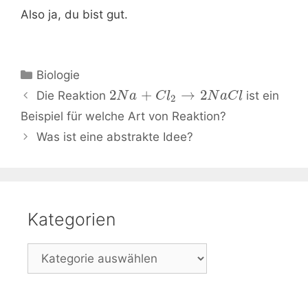
Also ja, du bist gut.
Kategorien
Biologie
Beitrags-
2
+
→
2
Die Reaktion
ist ein
N
a
C
l
N
a
C
l
2
Navigation
Beispiel für welche Art von Reaktion?
Was ist eine abstrakte Idee?
Kategorien
Kategorien