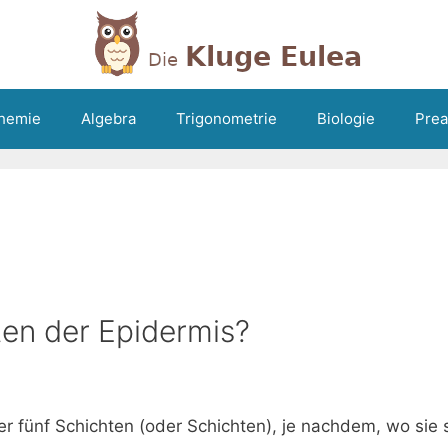
hemie
Algebra
Trigonometrie
Biologie
Prea
ten der Epidermis?
r fünf Schichten (oder Schichten), je nachdem, wo sie s