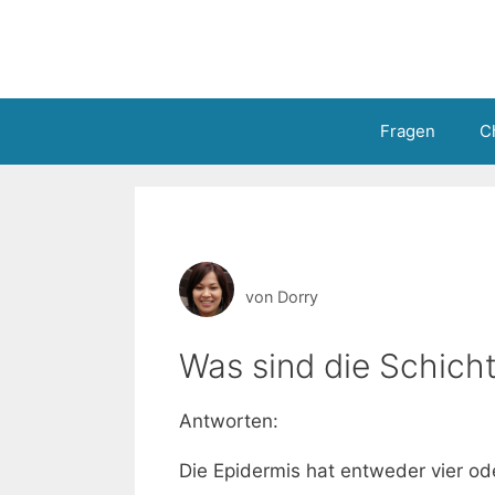
Zum
Inhalt
springen
Fragen
C
von
Dorry
Was sind die Schich
Antworten:
Die Epidermis hat entweder vier ode