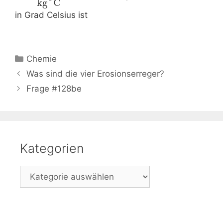
kg
C
in Grad Celsius ist
Kategorien
Chemie
Beitrags-
Was sind die vier Erosionserreger?
Navigation
Frage #128be
Kategorien
Kategorien