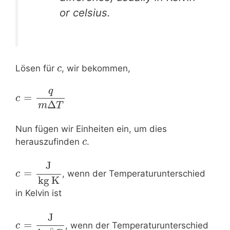
or celsius.
Lösen für
, wir bekommen,
c
q
=
c
Δ
m
T
Nun fügen wir Einheiten ein, um dies
herauszufinden
.
c
J
=
, wenn der Temperaturunterschied
c
kg K
in Kelvin ist
J
=
, wenn der Temperaturunterschied
c
∘