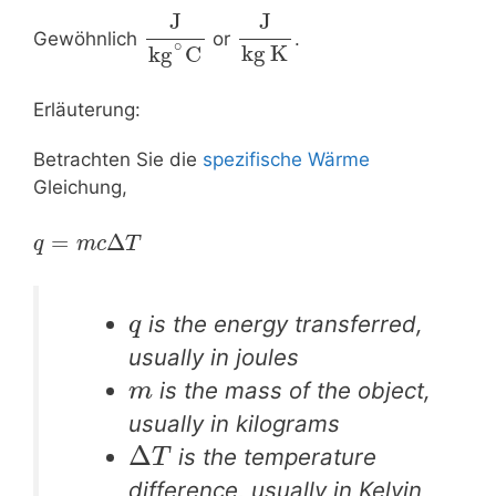
J
J
Gewöhnlich
or
.
∘
kg K
kg
C
Erläuterung:
Betrachten Sie die
spezifische Wärme
Gleichung,
=
Δ
q
m
c
T
is the energy transferred,
q
usually in joules
is the mass of the object,
m
usually in kilograms
Δ
is the temperature
T
difference, usually in Kelvin