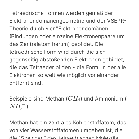
Tetraedrische Formen werden gemäß der
Elektronendomänengeometrie und der VSEPR-
Theorie durch vier "Elektronendomänen"
(Bindungen oder einzelne Elektronenpaare um
das Zentralatom herum) gebildet. Die
tetraedrische Form wird durch die sich
gegenseitig abstoßenden Elektronen gebildet,
die das Tetraeder bilden - die Form, in der alle
Elektronen so weit wie möglich voneinander
entfernt sind.
Beispiele sind Methan (
) und Ammonium (
C
H
4
+
).
N
H
4
Methan hat ein zentrales Kohlenstoffatom, das
von vier Wasserstoffatomen umgeben ist, die
die "Speichen" des tetraedrischen Moleküls