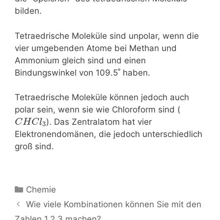
bilden.
Tetraedrische Moleküle sind unpolar, wenn die
vier umgebenden Atome bei Methan und
Ammonium gleich sind und einen
Bindungswinkel von 109.5˚ haben.
Tetraedrische Moleküle können jedoch auch
polar sein, wenn sie wie Chloroform sind (
). Das Zentralatom hat vier
C
H
C
l
3
Elektronendomänen, die jedoch unterschiedlich
groß sind.
Kategorien
Chemie
Beitrags-
Wie viele Kombinationen können Sie mit den
Navigation
Zahlen 1,2,3 machen?