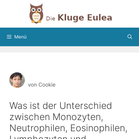
Zum
Inhalt
springen
Menü
von
Cookie
Was ist der Unterschied
zwischen Monozyten,
Neutrophilen, Eosinophilen,
Lymphozyten und