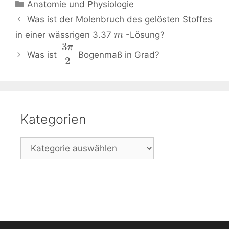
Kategorien
Anatomie und Physiologie
Beitrags-
Was ist der Molenbruch des gelösten Stoffes
Navigation
in einer wässrigen 3.37
-Lösung?
m
3
π
Was ist
Bogenmaß in Grad?
2
Kategorien
Kategorien