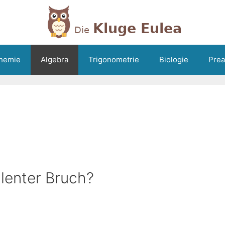
hemie
Algebra
Trigonometrie
Biologie
Prea
lenter Bruch?