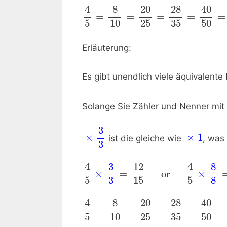
4
40
8
20
28
=
=
=
=
=
5
10
25
35
50
Erläuterung:
Es gibt unendlich viele äquivalente
Solange Sie Zähler und Nenner mit 
3
×
×
1
ist die gleiche wie
, was
3
4
4
12
8
3
×
=
    or    
×
5
3
15
5
8
4
40
8
20
28
=
=
=
=
=
5
10
25
35
50