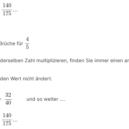
140
...
175
4
 Brüche für
5
derselben Zahl multiplizieren, finden Sie immer einen 
 den Wert nicht ändert.
32
=
und so weiter ....
40
140
...
175