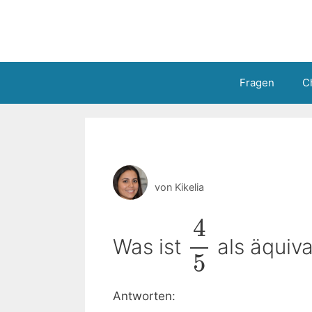
Zum
Inhalt
springen
Fragen
C
von
Kikelia
4
Was ist
als äquiva
5
Antworten: