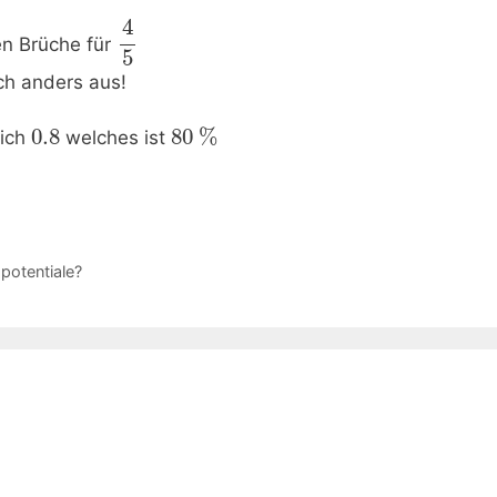
4
en Brüche für
5
ach anders aus!
0.8
80
%
eich
welches ist
potentiale?