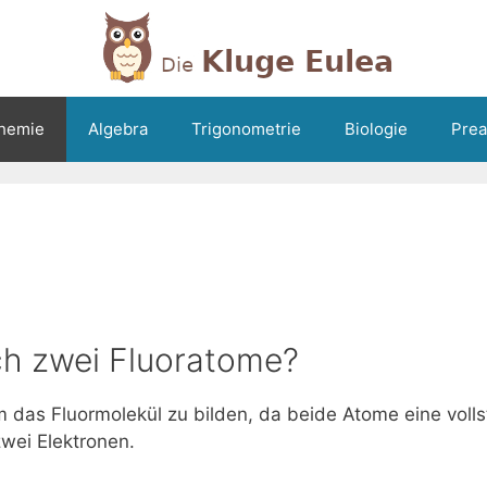
hemie
Algebra
Trigonometrie
Biologie
Prea
ch zwei Fluoratome?
 das Fluormolekül zu bilden, da beide Atome eine voll
wei Elektronen.