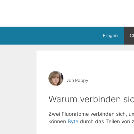
Zum
Inhalt
springen
Fragen
C
von
Poppy
Warum verbinden si
Zwei Fluoratome verbinden sich, um
können
Byte
durch das Teilen von z