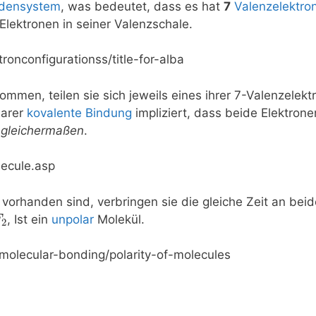
odensystem
, was bedeutet, dass es hat
7
Valenzelektro
-Elektronen in seiner Valenzschale.
en, teilen sie sich jeweils eines ihrer 7-Valenzelekt
larer
kovalente Bindung
impliziert, dass beide Elektron
n
gleichermaßen
.
 vorhanden sind, verbringen sie die gleiche Zeit an bei
, Ist ein
unpolar
Molekül.
F
2