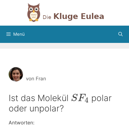
Zum
Inhalt
springen
Menü
von
Fran
Ist das Molekül
polar
S
F
4
oder unpolar?
Antworten: