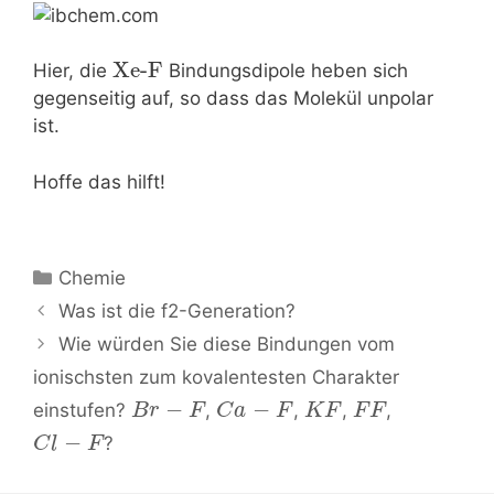
Xe-F
Hier, die
Bindungsdipole heben sich
gegenseitig auf, so dass das Molekül unpolar
ist.
Hoffe das hilft!
Kategorien
Chemie
Beitrags-
Was ist die f2-Generation?
Navigation
Wie würden Sie diese Bindungen vom
ionischsten zum kovalentesten Charakter
−
−
einstufen?
,
,
,
,
B
r
F
C
a
F
K
F
F
F
−
?
C
l
F