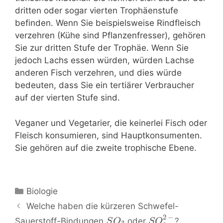
dritten oder sogar vierten Trophäenstufe
befinden. Wenn Sie beispielsweise Rindfleisch
verzehren (Kühe sind Pflanzenfresser), gehören
Sie zur dritten Stufe der Trophäe. Wenn Sie
jedoch Lachs essen würden, würden Lachse
anderen Fisch verzehren, und dies würde
bedeuten, dass Sie ein tertiärer Verbraucher
auf der vierten Stufe sind.
Veganer und Vegetarier, die keinerlei Fisch oder
Fleisch konsumieren, sind Hauptkonsumenten.
Sie gehören auf die zweite trophische Ebene.
Kategorien
Biologie
Beitrags-
Welche haben die kürzeren Schwefel-
Navigation
2
−
Sauerstoff-Bindungen
oder
?
S
O
S
O