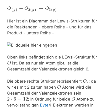
+
→
O
O
O
(
)
2
(
)
3
(
)
g
g
g
Hier ist ein Diagramm der Lewis-Strukturen für
die Reaktanden - obere Reihe - und für das
Produkt - untere Reihe -
Oben links befindet sich die LEwsi-Struktur für
ist. Da es nur ein Atom gibt, ist die
O
Gesamtzahl der Valenzelektronen gleich 6.
Die obere rechte Struktur repräsentiert
; da
O
2
wir es mit 2 zu tun haben
Atome wird die
O
Gesamtzahl der Valenzelektronen sein
2
⋅
6
=
12
; in Ordnung für beide
Atome zu
O
vervollständigen
Byte
4-Elektronen werden in