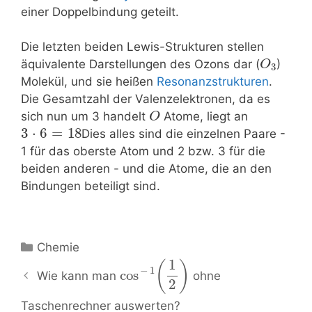
einer Doppelbindung geteilt.
Die letzten beiden Lewis-Strukturen stellen
äquivalente Darstellungen des Ozons dar (
)
O
3
Molekül, und sie heißen
Resonanzstrukturen
.
Die Gesamtzahl der Valenzelektronen, da es
sich nun um 3 handelt
Atome, liegt an
O
3
⋅
6
=
18
Dies alles sind die einzelnen Paare -
1 für das oberste Atom und 2 bzw. 3 für die
beiden anderen - und die Atome, die an den
Bindungen beteiligt sind.
Kategorien
Chemie
1
Beitrags-
(
)
−
1
cos
Wie kann man
ohne
Navigation
2
Taschenrechner auswerten?