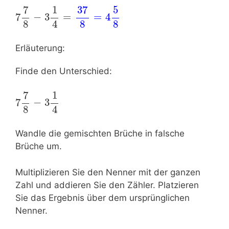
7
37
1
5
7
−
3
=
=
4
8
8
8
4
Erläuterung:
Finde den Unterschied:
7
1
7
−
3
8
4
Wandle die gemischten Brüche in falsche
Brüche um.
Multiplizieren Sie den Nenner mit der ganzen
Zahl und addieren Sie den Zähler. Platzieren
Sie das Ergebnis über dem ursprünglichen
Nenner.