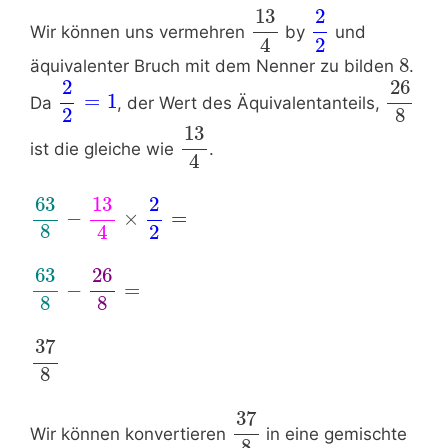
13
2
Wir können uns vermehren
by
und
4
2
8
äquivalenter Bruch mit dem Nenner zu bilden
.
2
26
=
1
Da
, der Wert des Äquivalentanteils,
8
2
13
ist die gleiche wie
.
4
63
13
2
−
×
=
8
4
2
63
26
−
=
8
8
37
8
37
Wir können konvertieren
in eine gemischte
8