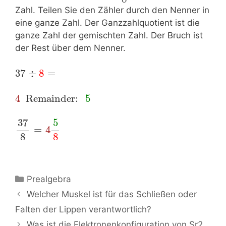
Zahl. Teilen Sie den Zähler durch den Nenner in
eine ganze Zahl. Der Ganzzahlquotient ist die
ganze Zahl der gemischten Zahl. Der Bruch ist
der Rest über dem Nenner.
37
÷
8
=
4
.
Remainder: 
5
37
5
=
4
8
8
Kategorien
Prealgebra
Beitrags-
Welcher Muskel ist für das Schließen oder
Navigation
Falten der Lippen verantwortlich?
Was ist die Elektronenkonfiguration von Sr2