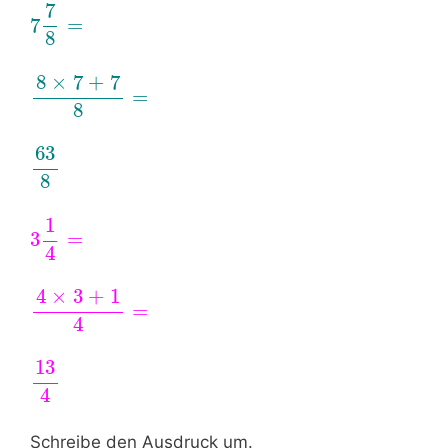
7
7
=
8
8
×
7
+
7
=
8
63
8
1
3
=
4
4
×
3
+
1
=
4
13
4
Schreibe den Ausdruck um.