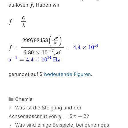
auflösen
, Haben wir
f
c
=
f
λ
(
)
m
299792458
s
14
=
=
4.4
×
10
f
−
7
6.80
×
10
m
14
−
1
s
=
4.4
×
10
Hz
2
gerundet auf
bedeutende Figuren
.
Kategorien
Chemie
Beitrags-
Was ist die Steigung und der
Navigation
=
2
−
3
Achsenabschnitt von
?
y
x
Was sind einige Beispiele, bei denen das