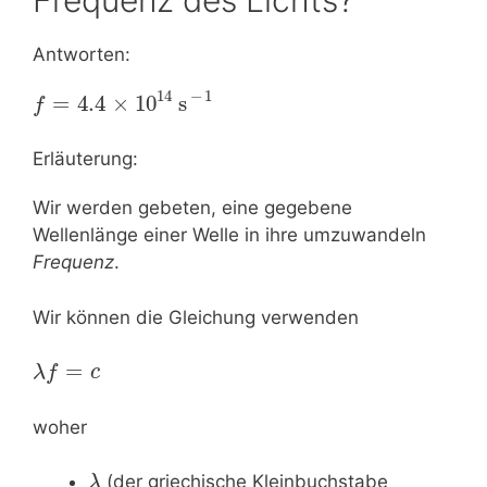
Antworten:
14
−
1
=
4.4
×
10
s
f
Erläuterung:
Wir werden gebeten, eine gegebene
Wellenlänge einer Welle in ihre umzuwandeln
Frequenz
.
Wir können die Gleichung verwenden
=
λ
f
c
woher
(der griechische Kleinbuchstabe
λ