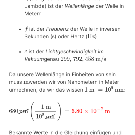
Lambda) ist der
Wellenlänge
der Welle in
Metern
ist der
Frequenz
der Welle in inversen
f
s
Hz
Sekunden (
) oder Hertz (
)
ist der
Lichtgeschwindigkeit im
c
299
,
792
,
458
m/s
Vakuum
genau
Da unsere Wellenlänge in Einheiten von sein
m
muss
werden wir von Nanometern in Meter
9
1
m
=
10
nm
umrechnen, da wir das wissen
:
(
)
1
m
l
−
7
680
nm
=
6.80
×
10
m
9
10
nm
Bekannte Werte in die Gleichung einfügen und