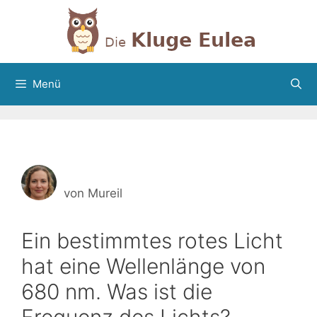
Zum
Inhalt
springen
Menü
von
Mureil
Ein bestimmtes rotes Licht
hat eine Wellenlänge von
680 nm. Was ist die
Frequenz des Lichts?