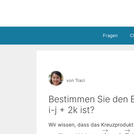
Zum
Inhalt
springen
Fragen
C
von
Traci
Bestimmen Sie den Ei
i-j + 2k ist?
Wir wissen, dass das Kreuzprodukt 
→
→