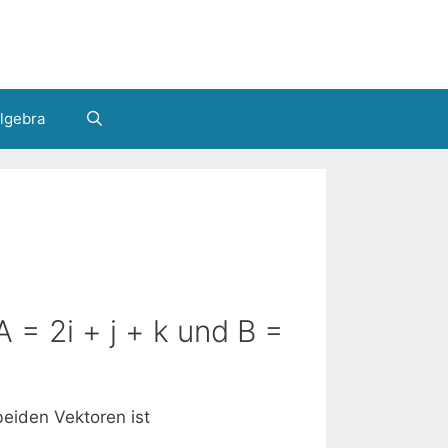
lgebra
 = 2i + j + k und B =
beiden Vektoren ist