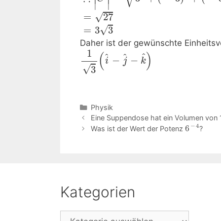
∣
∣
=
27
√
√
=
3
3
Daher ist der gewünschte Einheitsv
1
(
)
ˆ
ˆ
ˆ
−
−
i
j
k
√
3
Kategorien
Physik
Beitrags-
Eine Suppendose hat ein Volumen von 12-
−
4
Navigation
6
Was ist der Wert der Potenz
?
Kategorien
Kategorien