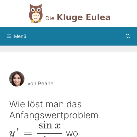
Zum
Inhalt
springen
Menü
von
Pearle
Wie löst man das
Anfangswertproblem
sin
x
=
wo
'
y