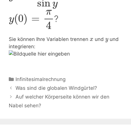
sin
y
π
(
0
)
=
?
y
4
Sie können Ihre Variablen trennen
und
und
x
y
integrieren:
Kategorien
Infinitesimalrechnung
Beitrags-
Was sind die globalen Windgürtel?
Navigation
Auf welcher Körperseite können wir den
Nabel sehen?